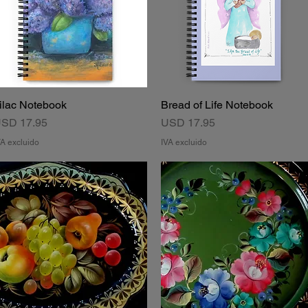
ilac Notebook
Bread of Life Notebook
Vista rápida
Vista rápida
recio
Precio
SD 17.95
USD 17.95
VA excluido
IVA excluido