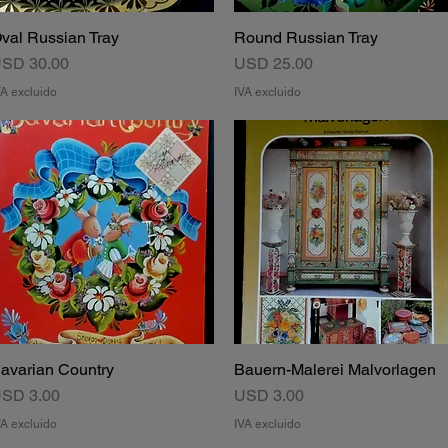
val Russian Tray
Round Russian Tray
Vista rápida
Vista rápida
recio
Precio
SD 30.00
USD 25.00
VA excluido
IVA excluido
avarian Country
Bauern-Malerei Malvorlagen
Vista rápida
Vista rápida
recio
Precio
SD 3.00
USD 3.00
VA excluido
IVA excluido