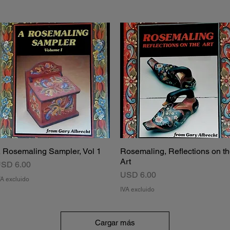
 Rosemaling Sampler, Vol 1
Rosemaling, Reflections on t
Vista rápida
Vista rápida
Art
recio
SD 6.00
Precio
USD 6.00
VA excluido
IVA excluido
Cargar más