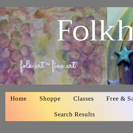
Folkh
folk art ~ fine art
Home
Shoppe
Classes
Free & S
Search Results