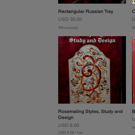
Rectangular Russian Tray
O
Vista rápida
Precio
P
USD 35.00
U
IVA excluido
I
Rosemaling Styles, Study and
B
Vista rápida
Design
P
U
Precio
USD 6.00
I
USD 0.55
/
1oz