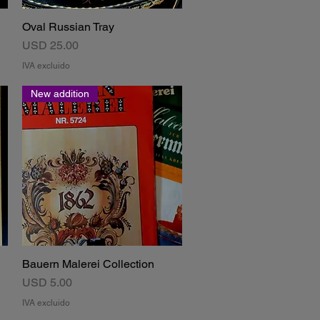
Oval Russian Tray
Vista rápida
Precio
USD 25.00
IVA excluido
New addition
Bauern Malerei Collection
Vista rápida
Precio
USD 5.00
IVA excluido