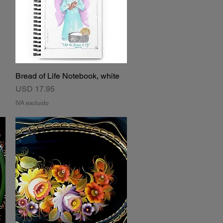
Bread of Life Notebook, white
Vista rápida
Precio
USD 17.95
IVA excluido