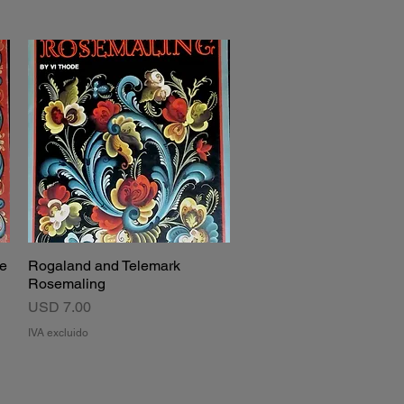
he
Rogaland and Telemark
Vista rápida
Rosemaling
Precio
USD 7.00
IVA excluido