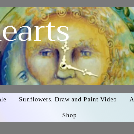
earts
ale
Sunflowers, Draw and Paint Video
A
Shop