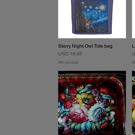
Starry Night Owl Tote bag
L
Vista rápida
Precio
P
USD 18.95
U
IVA excluido
I